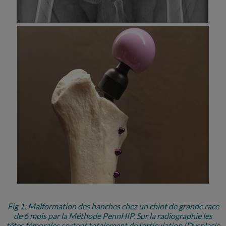
Fig 1: Malformation des hanches chez un chiot de grande race
de 6 mois par la Méthode PennHIP. Sur la radiographie les
têtes fémorales sortent totalement de l’articulation (Dysplasie