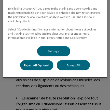
race : la chirurgie adaptée est l’abaissement du plateau tibial
qui stabilise le genou lors du mouvement (CTWO – Cranial
By clicking “Accept All” you agree to the storing and use of cookies and
Tibial Wedge Ostetomy).
tracking technologies on your device to enhance site navigation, improve
the performance of our website, analyse website use, and assist our
marketing efforts.
Select “Cookie Settings” for more information about the use of cookies
Les examens réalisés par l’équipe
and tracking technologies and to adjust your preferences. More
médico-chirurgicale
information is available in our Privacy Notice and Cookie Policy.
Settings
La
radiographie numérique
: clichés de haute
précision essentiels à la base des prises en charge.
Reject All Optional
Accept All
L’
échographie
: explore les tissus mous associés
aux os cas de suspicion de lésions des muscles, des
tendons, des ligaments ou des ménisques.
Le
scanner de haute résolution
: explore tout
l’organisme en 3 dimensions : tissus osseux et tissus
mous dans leur globalité.