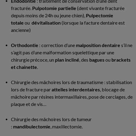
Endodontie
: traitement de conservation d’une dent
fracturée.
Pulpotomie partielle
(dent vivante fracturée
depuis moins de 24h ou jeune chien),
Pulpectomie
totale
ou
d
évitalisation
(lorsque la facture dentaire est
ancienne)
Orthodontie
: correction d’une
malposition dentaire
s’il ne
s’agit pas d’une malformation squelettique par une
chirurgie précoce, un
plan incliné
, des
bagues
ou
brackets
et chainette
.
Chirurgie des mâchoires lors de traumatisme : stabilisation
lors de fracture par
attelles interdentaires
, blocage de
mâchoire par résines intermaxillaires, pose de cerclages, de
plaque et de vis…
Chirurgie des mâchoires lors de tumeur
:
mandibulectomie
, maxillectomie.