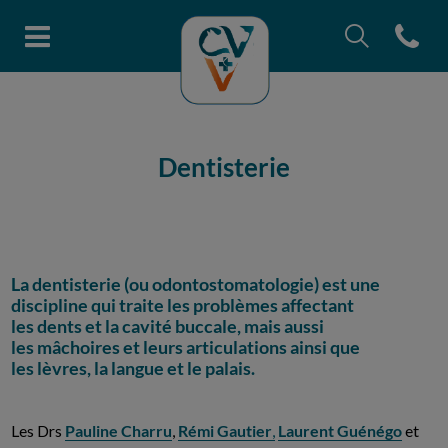
Recherche
Open con
Page d'accueil de Clinique vétéri
Recherche
Recherche
Dentisterie
La dentisterie (ou odontostomatologie) est une
discipline qui traite les problèmes affectant
les dents et la cavité buccale, mais aussi
les mâchoires et leurs articulations ainsi que
les lèvres, la langue et le palais.
Les Drs
Pauline Charru
,
Rémi Gautier
,
Laurent Guénégo
et