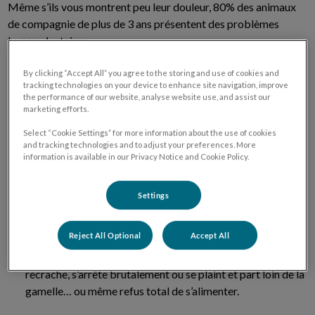
Même s’ils vous montrent peu leur douleur, 80% des animaux
de compagnie de plus de 3 ans présentent des problèmes
bucco-dentaires.
By clicking “Accept All” you agree to the storing and use of cookies and
Les signes d’alerte sont :
tracking technologies on your device to enhance site navigation, improve
the performance of our website, analyse website use, and assist our
marketing efforts.
mauvaise haleine, présence d’une infection,
Select “Cookie Settings” for more information about the use of cookies
and tracking technologies and to adjust your preferences. More
mâchonnements, frottements après les repas,
information is available in our Privacy Notice and Cookie Policy.
saignements de la cavité buccale,
Settings
refus de se laisser câliner le visage,
Reject All Optional
Accept All
signe de douleur en mangeant : prend la nourriture et la
recrache, s’arrête brutalement ou se plaint et part loin de la
gamelle… ou même refus total de s’alimenter.