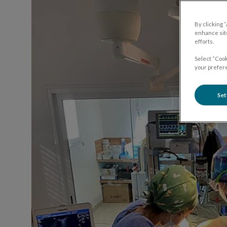
By clicking 
enhance site
efforts.
Select “Cook
your prefere
Set