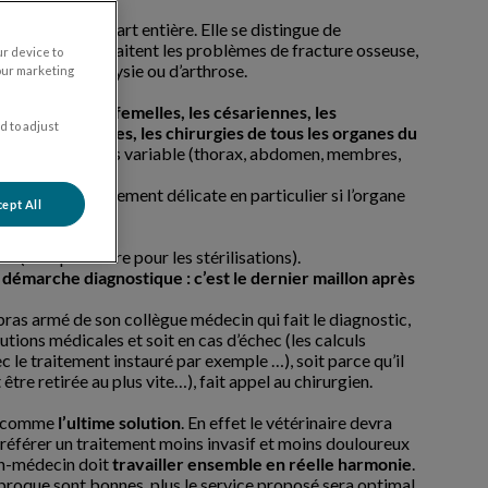
e discipline à part entière. Elle se distingue de
eurologique qui traitent les problèmes de fracture osseuse,
ur device to
xation, de paralysie ou d’arthrose.
our marketing
des mâles et des femelles, les césariennes, les
d to adjust
urgies vasculaires, les chirurgies de tous les organes du
alisation est très variable (thorax, abdomen, membres,
 s’avérer extrêmement délicate en particulier si l’organe
ept All
é ou fragile.
e (sauf peut-être pour les stérilisations).
e démarche diagnostique : c’est le dernier maillon après
 bras armé de son collègue médecin qui fait le diagnostic,
utions médicales et soit en cas d’échec (les calculs
c le traitement instauré par exemple …), soit parce qu’il
 être retirée au plus vite…), fait appel au chirurgien.
ée comme
l’ultime solution
. En effet le vétérinaire devra
i préférer un traitement moins invasif et moins douloureux
ien-médecin doit
travailler ensemble en réelle harmonie
.
ciproque sont bonnes, plus le service proposé sera optimal.