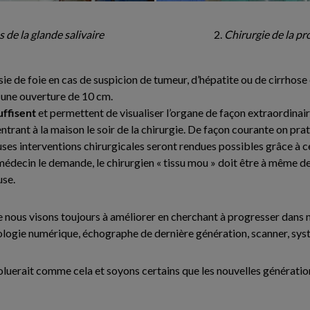
 de la glande salivaire
Chirurgie de la pr
psie de foie en cas de suspicion de tumeur, d’hépatite ou de cirrhose e
re une ouverture de 10 cm.
uffisent
et permettent de visualiser l’organe de façon extraordinair
ntrant à la maison le soir de la chirurgie. De façon courante on pra
es interventions chirurgicales seront rendues possibles grâce à ce
médecin le demande, le chirurgien « tissu mou » doit être à même de
use.
 nous visons toujours à améliorer en cherchant à progresser dans no
ogie numérique, échographe de dernière génération, scanner, syst
luerait comme cela et soyons certains que les nouvelles génératio