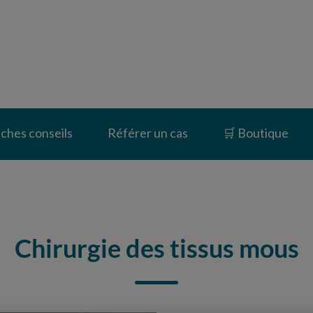
inique vétérinaire du Vernet
iches conseils
Référer un cas
🛒 Boutique
Chirurgie des tissus mous