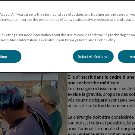
La chirurgie des tissus mous est un
l’orthopédie et de la chirurgie n
“Accept All” you agree to the storing and use of cookies and tracking technologies on yo
d’arrachement ligamentaire, de lu
 navigation, improve the performance of our website, analyse website use, and assist 
Elle concerne
les stérilisations 
ie Settings” for more information about the use of cookies and tracking technologies an
réparations de hernies, les chir
nces. More information is available in our Privacy Notice and Cookie Policy.
corps et des tumeurs
dont la loc
face…).
La chirurgie des tissus mous peut
tings
Reject All Optional
Acc
opéré et de petite taille, mal plac
Cette discipline n’est pas autonom
Elle
s’inscrit dans le cadre d’un
une recherche médicale
.
Le chirurgien « tissu mou » est le
évalue la gravité, propose des sol
vésicaux ne disparaissent pas ave
n’a pas de solution (la tumeur doit
La chirurgie doit être considér
toujours, si cela est possible, lu
pour l’animal. Le couple chirurg
Plus l’entente et la confiance ré