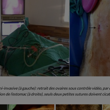
i-invasive (à gauche): retrait des ovaires sous contrôle vidéo, pa
ion de l’estomac (à droite), seuls deux petites sutures doivent cicat