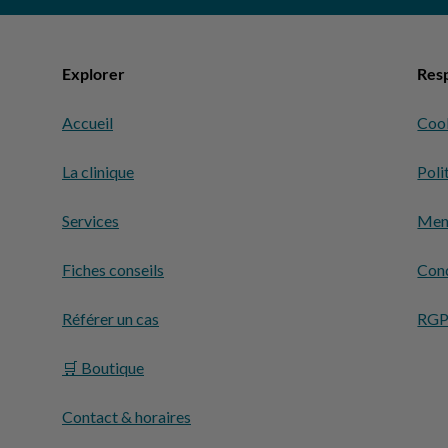
Explorer
Resp
Accueil
Coo
La clinique
Poli
Services
Ment
Fiches conseils
Cond
Référer un cas
RG
🛒 Boutique
Contact & horaires