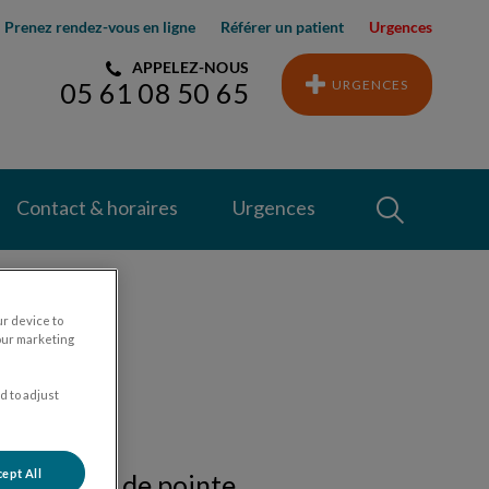
Prenez rendez-vous en ligne
Référer un patient
Urgences
APPELEZ-NOUS
URGENCES
05 61 08 50 65
Recherche
Contact & horaires
Urgences
Recherche
ur device to
our marketing
d to adjust
ept All
 technique de pointe