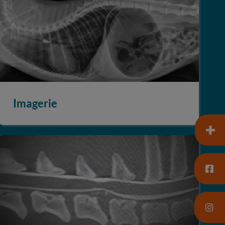
Imagerie
Neurologie et neurochirurgie