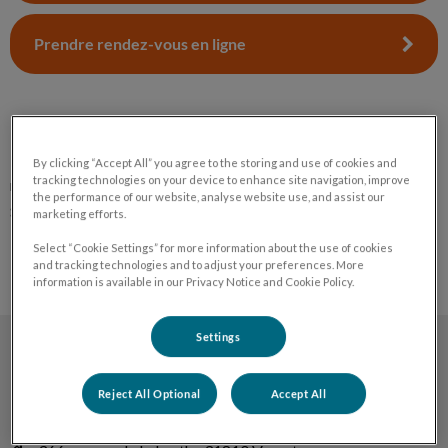
Prendre rendez-vous en ligne
Numéro unique en dehors des horaires d’ouverture pour être
By clicking “Accept All” you agree to the storing and use of cookies and
tracking technologies on your device to enhance site navigation, improve
mis en relation avec un vétérinaire urgentistes, laissez vous
the performance of our website, analyse website use, and assist our
guider
05.61.08.50.65
marketing efforts.
Select “Cookie Settings” for more information about the use of cookies
and tracking technologies and to adjust your preferences. More
information is available in our Privacy Notice and Cookie Policy.
Settings
Clinique vétérinaire du Vernet
Reject All Optional
Accept All