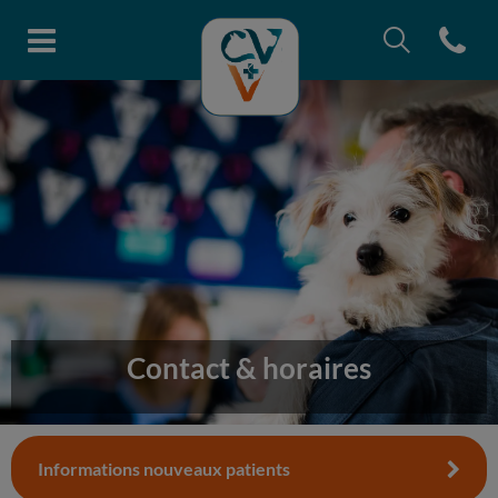
Recherche
Open con
Page d'accueil de Clinique vétéri
Recherche
Recherche
Contact & horaires
Informations nouveaux patients