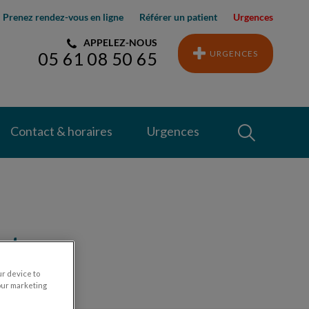
Prenez rendez-vous en ligne
Référer un patient
Urgences
APPELEZ-NOUS
URGENCES
05 61 08 50 65
Recherche
Contact & horaires
Urgences
Recherche
at
ur device to
our marketing