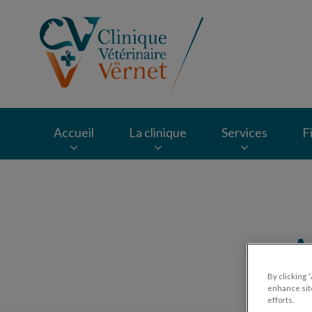
Page d'accueil de Cl
Accueil
La clinique
Services
F
Recherche
A
By clicking 
enhance site
efforts.