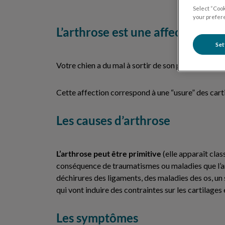
Select “Cook
your prefere
L’arthrose est une affection des
Set
Votre chien a du mal à sortir de son panier le mati
Cette affection correspond à une “usure” des carti
Les causes d’arthrose
L’arthrose peut être primitive
(elle apparaît cla
conséquence de traumatismes ou maladies que l’ani
déchirures des ligaments, des maladies des os, un 
qui vont induire des contraintes sur les cartilages e
Les symptômes