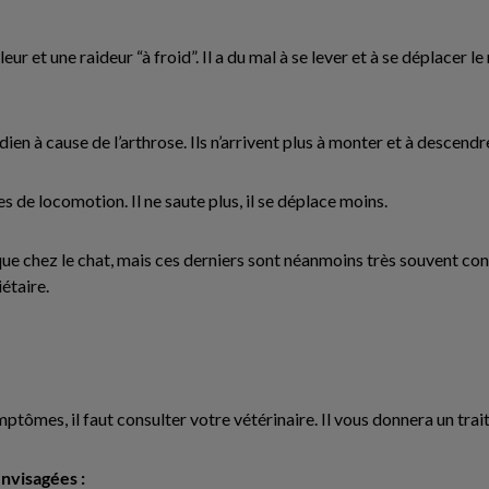
leur et une raideur “à froid”. Il a du mal à se lever et à se déplacer 
en à cause de l’arthrose. Ils n’arrivent plus à monter et à descendr
 de locomotion. Il ne saute plus, il se déplace moins.
n que chez le chat, mais ces derniers sont néanmoins très souvent c
étaire.
mptômes, il faut consulter votre vétérinaire. Il vous donnera un tra
envisagées :