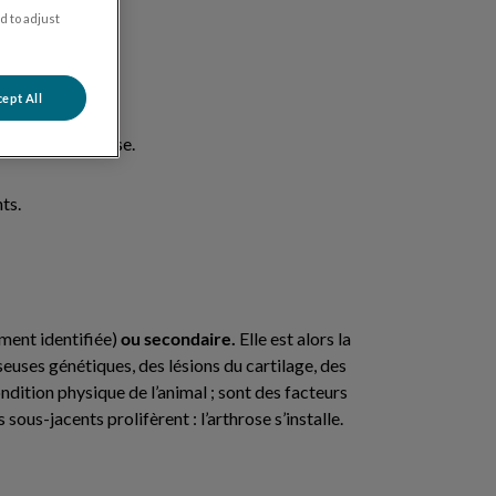
d to adjust
ept All
re-t-il d’arthrose.
ts.
ement identifiée)
ou secondaire.
Elle est alors la
euses génétiques, des lésions du cartilage, des
ndition physique de l’animal ; sont des facteurs
 sous-jacents prolifèrent : l’arthrose s’installe.