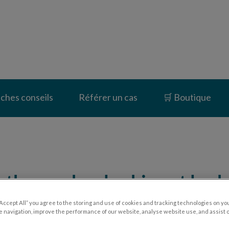
inique vétérinaire du Vernet
iches conseils
Référer un cas
🛒 Boutique
rthrose chez le chien et le ch
“Accept All” you agree to the storing and use of cookies and tracking technologies on yo
 navigation, improve the performance of our website, analyse website use, and assist 