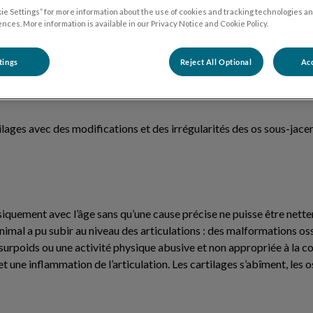
ie Settings” for more information about the use of cookies and tracking technologies an
nces. More information is available in our Privacy Notice and Cookie Policy.
 articulations
tings
Reject All Optional
Acc
n ? Votre matou ne peut plus sauter sur les meubles ? Peut-être souff
lages avec des modifications et des irrégularités des os sous-jacen
ssiquement avec l’âge sans qu’une cause précise ne puisse être nett
mal a pu subir au niveau des articulations : des malformations oss
surpoids ou une activité physique abusive et non appropriée à la co
t une inflammation de l’articulation. Les cartilages s’abîment, les os