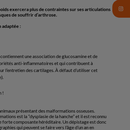
oids exercera plus de contraintes sur ses articulations
sques de souffrir d’arthrose.
n adaptée :
es contiennent une association de glucosamine et de
opriétés anti-inflammatoires et qui contribuent à
 l’entretien des cartilages. À défaut d’utiliser cet
).
 !
 animaux présentant des malformations osseuses.
ations est la “dysplasie de la hanche” et il est reconnu
e forte composante héréditaire. Un dépistage est donc
raphies qui peuvent se faire vers l’âge d’un an en