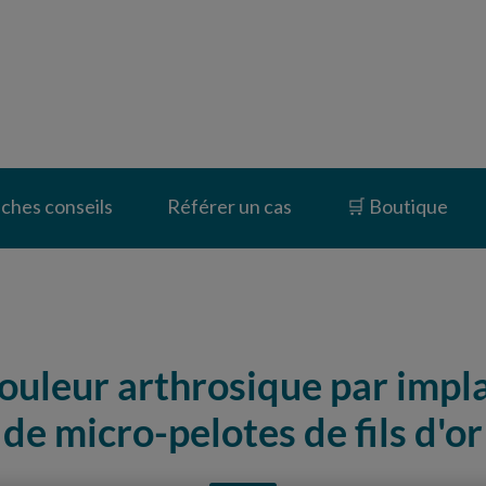
inique vétérinaire du Vernet
iches conseils
Référer un cas
🛒 Boutique
douleur arthrosique par impla
de micro-pelotes de fils d'or