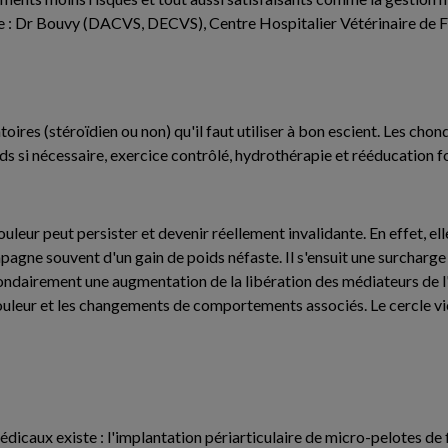
e : Dr Bouvy (DACVS, DECVS), Centre Hospitalier Vétérinaire de Fr
toires (stéroïdien ou non) qu'il faut utiliser à bon escient. Les ch
ds si nécessaire, exercice contrôlé, hydrothérapie et rééducation f
uleur peut persister et devenir réellement invalidante. En effet, el
pagne souvent d'un gain de poids néfaste. Il s'ensuit une surcharge
ondairement une augmentation de la libération des médiateurs de l
ouleur et les changements de comportements associés. Le cercle vi
dicaux existe : l'implantation périarticulaire de micro-pelotes de 