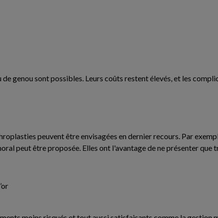
 de genou sont possibles. Leurs coûts restent élevés, et les compli
throplasties peuvent être envisagées en dernier recours. Par exempl
moral peut être proposée. Elles ont l'avantage de ne présenter que 
’or
ements moins risqués et tout aussi satisfaisants comme la gestion 