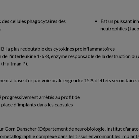
 des cellules phagocytaires des
Est un puissant in
s
neutrophiles (Jaco
-B, la plus redoutable des cytokines proinflammatoires
tion de l'interleukine 1-6-8, enzyme responsable de la destruction d
 (Hultman P).
ent à base d’or par voie orale engendre 15% d'effets secondaires né
é progressivement arrêtés au profit de
place d'implants dans les capsules
sseur Gorn Danscher (Département de neurobiologie, Institut d'anat
utométallographie complexe dans les tissus environnant les implants