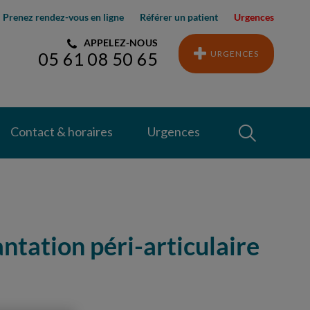
Prenez rendez-vous en ligne
Référer un patient
Urgences
APPELEZ-NOUS
URGENCES
05 61 08 50 65
Recherche
Contact & horaires
Urgences
Recherche
ntation péri-articulaire