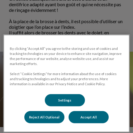
dentifrice adapté ayant bon goût et qui ne nécessite pas
de rinçage évidemment !
À la place de la brosse à dents, il est possible d’utiliser un
doigtier que l’on place sur l’index.
Il suffit alors de brosser les dents avec le doigt, en
passant sous les babines du chien.
By clicking “Accept All” you agree to the storing and use of cookies and
tracking technologies on your device to enhance site navigation, improve
the performance of our website, analyse website use, and assist our
marketing efforts.
Select “Cookie Settings” for more information about the use of cookies
and tracking technologies and to adjust your preferences. More
information is available in our Privacy Notice and Cookie Policy.
Settings
Reject All Optional
Accept All