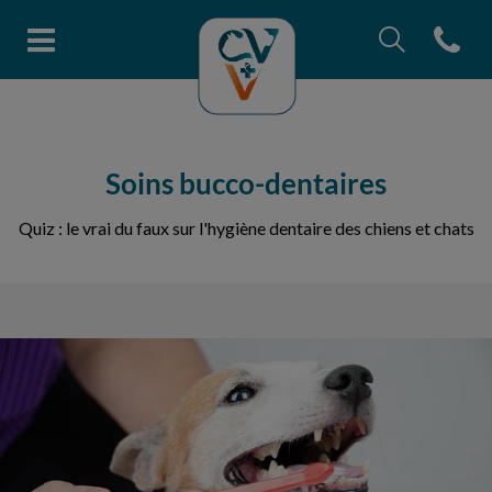
Recherche
Open con
Page d'accueil de Clinique vétéri
Recherche
Recherche
Soins bucco-dentaires
Quiz : le vrai du faux sur l'hygiène dentaire des chiens et chats