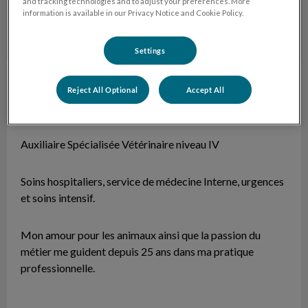
and tracking technologies and to adjust your preferences. More
information is available in our Privacy Notice and Cookie Policy.
Settings
Christiane
ASV
Reject All Optional
Accept All
Auxiliaire Spécialisée Vétérinaire niveau IV
Soins hospitaliers, service de médecine Interne, urgences
et soins intensif.
Mon amour pour les animaux ainsi que la passion du
métier me guident depuis 25 ans dans ma pratique
professionnelle.