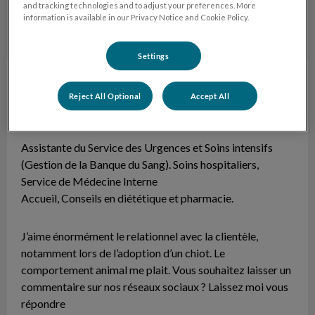
and tracking technologies and to adjust your preferences. More
information is available in our Privacy Notice and Cookie Policy.
Settings
Aurore
ASV
Reject All Optional
Accept All
Auxiliaire Spécialisée Vétérinaire niveau V
Assistante du Service des Urgences et Soins intensifs
(Gestion de la Banque du Sang). Soins hospitaliers,
Service de Médecine Interne
Accueil, Conseils en diététique et pharmacie.
J’aime énormément le relationnel avec la clientèle,
notamment lors de l’adoption d’un chiot. Le
comportement animal me plait. Vous souhaitez laisser un
commentaire sur nos réseaux sociaux ? Laissez moi vous
répondre