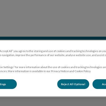
inique vétérinaire du Vernet
iches conseils
Référer un cas
🛒 Boutique
“Accept All” you agree to the storing and use of cookies and tracking technologies on yo
 navigation, improve the performance of our website, analyse website use, and assist 
ie Settings” for more information about the use of cookies and tracking technologies an
nces. More information is available in our Privacy Notice and Cookie Policy.
Dana
tings
Reject All Optional
Acc