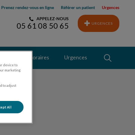
Prenez rendez-vous en ligne
Référer un patient
Urgences
APPELEZ-NOUS
URGENCES
05 61 08 50 65
Recherche
Contact & horaires
Urgences
ur device to
our marketing
Recherche
d to adjust
ept All