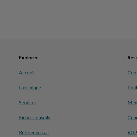
Explorer
Resp
Accueil
Coo
La clinique
Poli
Services
Ment
Fiches conseils
Cond
Référer un cas
RG