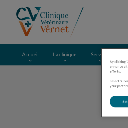
Page d'accueil de Cl
Accueil
La clinique
Services
F
By clicking 
enhance site
efforts.
Recherche
Select “Cook
your prefere
Set