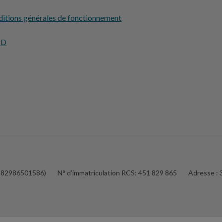
itions générales de fonctionnement
PD
5182986501586)
N° d’immatriculation RCS:
451 829 865
Adresse :