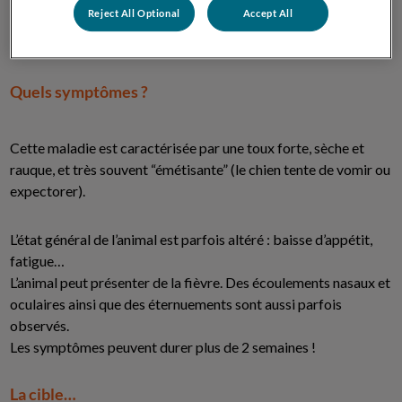
Reject All Optional
Accept All
Ces virus et bactéries atteignent le système respiratoire du
chien et créent une inflammation de la trachée et des bronches.
Quels symptômes ?
Cette maladie est caractérisée par une toux forte, sèche et
rauque, et très souvent “émétisante” (le chien tente de vomir ou
expectorer).
L’état général de l’animal est parfois altéré : baisse d’appétit,
fatigue…
L’animal peut présenter de la fièvre. Des écoulements nasaux et
oculaires ainsi que des éternuements sont aussi parfois
observés.
Les symptômes peuvent durer plus de 2 semaines !
La cible…