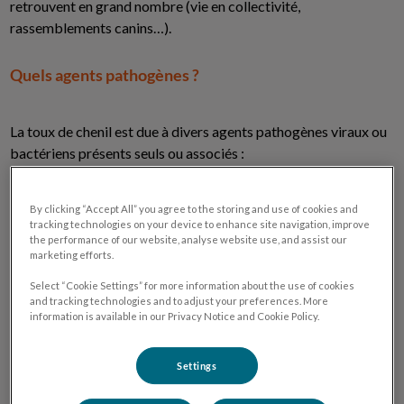
retrouvent en grand nombre (vie en collectivité,
rassemblements canins…).
Quels agents pathogènes ?
La toux de chenil est due à divers agents pathogènes viraux ou
bactériens présents seuls ou associés :
virus Parainfluenza,
By clicking “Accept All” you agree to the storing and use of cookies and
tracking technologies on your device to enhance site navigation, improve
the performance of our website, analyse website use, and assist our
Adénovirus canin,
marketing efforts.
Select “Cookie Settings” for more information about the use of cookies
Herpesvirus,
and tracking technologies and to adjust your preferences. More
information is available in our Privacy Notice and Cookie Policy.
Réovirus,
Settings
bactérie Bordetella bronchiseptica.