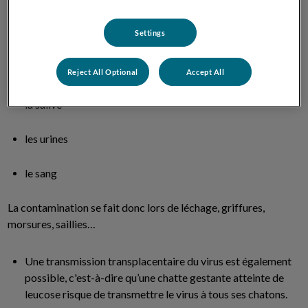
Modes de contamination
Settings
Les chats contractent le virus FeLV par l’intermédiaire de chats
atteints de leucose via
Reject All Optional
Accept All
la salive
les urines
le sang
La contamination se fait donc lors de léchage, griffures,
morsures, saillies…
Une transmission transplacentaire du virus est également
possible, c'est-à-dire qu’une chatte gestante atteinte de
leucose risque de transmettre le virus à tous ses chatons.