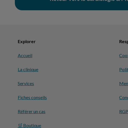
Explorer
Resp
Accueil
Coo
La clinique
Poli
Services
Ment
Fiches conseils
Cond
Référer un cas
RG
🛒 Boutique