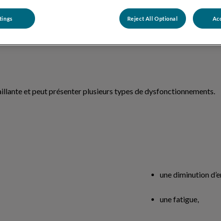
tings
Reject All Optional
Acc
 qui permet la distribution du sang dans tout le corps de l’animal.
illante et peut présenter plusieurs types de dysfonctionnements.
une diminution d’e
une fatigue,