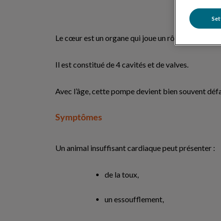
Set
Le cœur est un organe qui joue un rôle de pompe et
Il est constitué de 4 cavités et de valves.
Avec l’âge, cette pompe devient bien souvent défa
Symptômes
Un animal insuffisant cardiaque peut présenter :
de la toux,
un essoufflement,