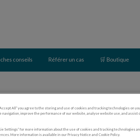
inique vétérinaire du Vernet
iches conseils
Référer un cas
🛒 Boutique
uffisance cardiaque chez le c
“Accept All” you agree to the storing and use of cookies and tracking technologies on yo
 navigation, improve the performance of our website, analyse website use, and assist 
ie Settings” for more information about the use of cookies and tracking technologies an
nces. More information is available in our Privacy Notice and Cookie Policy.