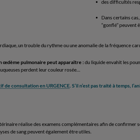
des difficultés res
Dans certains ca
“gonflé” peuvent ê
 cardiaque, un trouble du rythme ou une anomalie de la fréquence c
 un œdème pulmonaire peut apparaître :
du liquide envahit les pou
s muqueuses perdent leur couleur rosée…
if de consultation en URGENCE
. S’il n’est pas traité à temps, l
étérinaire réalise des examens complémentaires afin de confirmer s
ses de sang peuvent également être utiles.