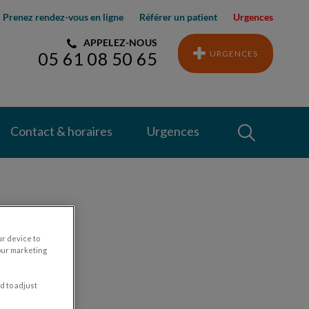
Prenez rendez-vous en ligne
Référer un patient
Urgences
APPELEZ-NOUS
URGENCES
05 61 08 50 65
Recherche
Contact & horaires
Urgences
Recherche
hien
ur device to
our marketing
d to adjust