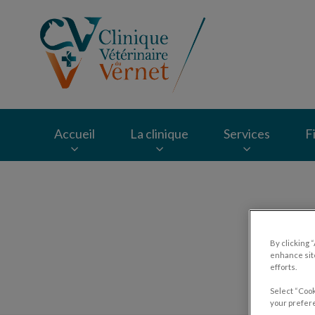
Page d'accueil de Cl
Accueil
La clinique
Services
F
Recherche
Ins
By clicking 
enhance site
efforts.
Select “Cook
your prefere