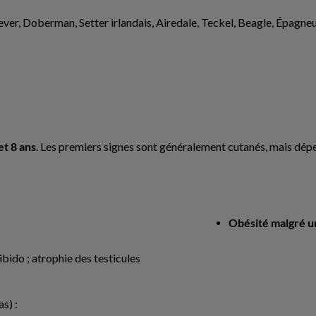
ever, Doberman, Setter irlandais, Airedale, Teckel, Beagle, Épagne
et 8 ans
. Les premiers signes sont généralement cutanés, mais dép
Obésité malgré u
bido ; atrophie des testicules
s) :