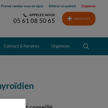
Prenez rendez-vous en ligne
Référer un patient
Urgences
APPELEZ-NOUS
URGENCES
05 61 08 50 65
Recherche
Contact & horaires
Urgences
Recherche
hyroïdien
traitement conseillé