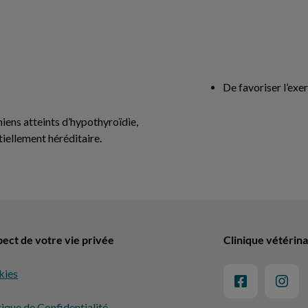
De favoriser l’exe
hiens atteints d’hypothyroïdie,
tiellement héréditaire.
ect de votre vie privée
Clinique vétérina
kies
tique de Confidentialité