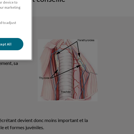
ur device to
our marketing
d to adjust
nt d’hormones
ept All
ement, sa
sécrétant devient donc moins important et la
e et formes juvéniles.