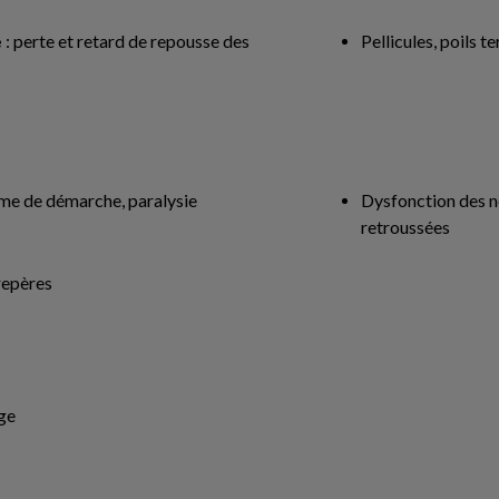
e
: perte et retard de repousse des
Pellicules, poils t
me de démarche, paralysie
Dysfonction des ne
retroussées
repères
ge