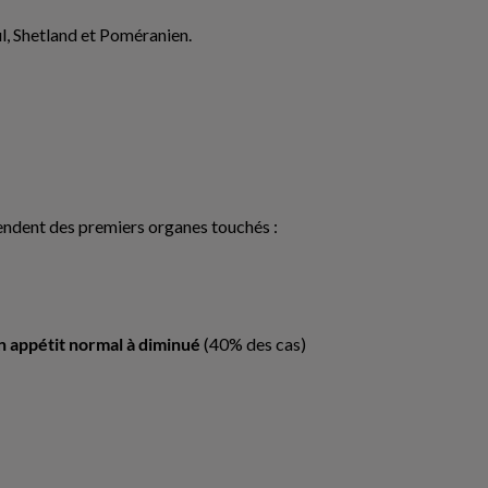
ul, Shetland et Poméranien.
endent des premiers organes touchés :
n appétit normal à diminué
(40% des cas)