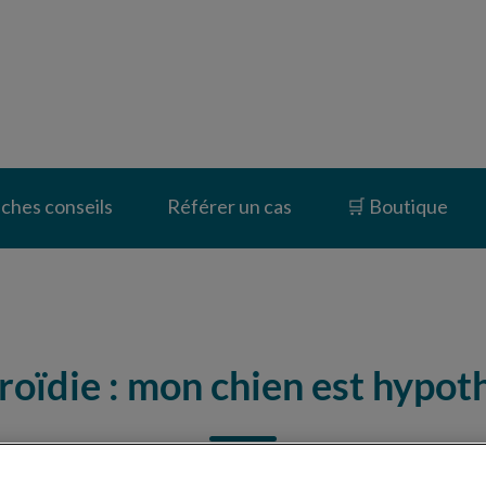
inique vétérinaire du Vernet
iches conseils
Référer un cas
🛒 Boutique
oïdie : mon chien est hypot
le chien : quels sont les symptômes et le 