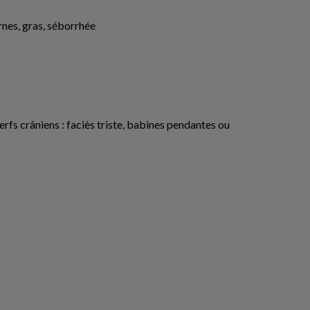
ernes, gras, séborrhée
rfs crâniens : faciès triste, babines pendantes ou