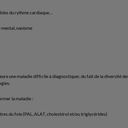
ubles du rythme cardiaque…
d mental, nanisme
e une maladie difficile à diagnostiquer, du fait de la diversité d
gies.
rmer la maladie :
res du foie (PAL, ALAT, cholestérol et/ou triglycérides)