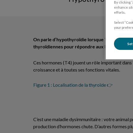
By clicking 
enhance site
efforts.
Select “Cook
your prefere
On parle d’hypothyroïdie lorsque 75% des gland
Set
thyroïdiennes pour répondre aux besoins quoti
Ces hormones (T4) jouent un rôle important dans l
croissance et à toutes ses fonctions vitales.
Figure 1 : Localisation de la thyroïde 👉
C’est une maladie dysimmunitaire : votre animal pr
production d’hormones chute. D’autres formes plus 