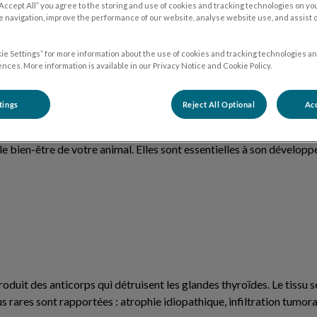
“Accept All” you agree to the storing and use of cookies and tracking technologies on yo
 navigation, improve the performance of our website, analyse website use, and assist 
ie Settings” for more information about the use of cookies and tracking technologies an
nces. More information is available in our Privacy Notice and Cookie Policy.
es thyroïdes sont détruites, incapables de produire
suffisamme
tings
Reject All Optional
Acc
diens
.
e bien-être de votre animal. Elles sont essentielles à son développ
oduit des anticorps qui détruisent les glandes thyroïdes. Le tissu 
rares sont rapportées : atrophie idiopathique, infiltration tumoral