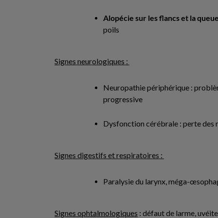
Alopécie sur les flancs et la queu
poils
Signes neurologiques :
Neuropathie périphérique : problè
progressive
Dysfonction cérébrale : perte des 
Signes digestifs et respiratoires :
Paralysie du larynx, méga-œsopha
Signes ophtalmologiques
: défaut de larme, uvéite